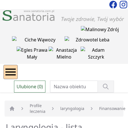
Ulubione (0)
Profile
laryngologia
Finansowanie
leczenia
Strona główna
Laryngologia - lista