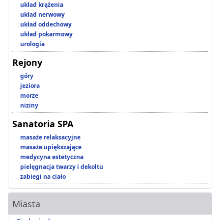
układ krążenia
układ nerwowy
układ oddechowy
układ pokarmowy
urologia
Rejony
góry
jeziora
morze
niziny
Sanatoria SPA
masaże relaksacyjne
masaże upiększające
medycyna estetyczna
pielęgnacja twarzy i dekoltu
zabiegi na ciało
Miasta