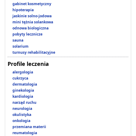
gabinet kosmetyczny
hipoterapia
jaskinie solno-jodowa
mini tężnia solankowa
odnowa biologiczna
pobyty lecznicze
sauna
solarium
turnusy rehabilitacyjne
Profile leczenia
alergologia
cukrzyca
dermatologia
ginekologia
kardiologia
narząd ruchu
neurologia
okulistyka
onkologia
przemiana materii
reumatologia