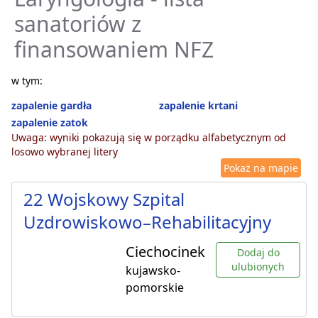
sanatoriów z
finansowaniem NFZ
w tym:
zapalenie gardła
zapalenie krtani
zapalenie zatok
Uwaga: wyniki pokazują się w porządku alfabetycznym od
losowo wybranej litery
Pokaż na mapie
22 Wojskowy Szpital
Uzdrowiskowo–Rehabilitacyjny
Ciechocinek
Dodaj do
ulubionych
kujawsko-
pomorskie