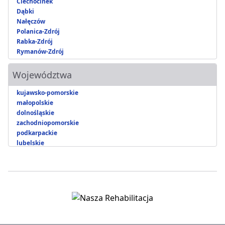
Ciechocinek
Dąbki
Nałęczów
Polanica-Zdrój
Rabka-Zdrój
Rymanów-Zdrój
Województwa
kujawsko-pomorskie
małopolskie
dolnośląskie
zachodniopomorskie
podkarpackie
lubelskie