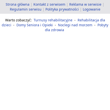
Strona główna
|
Kontakt z serwisem
|
Reklama w serwisie
|
Regulamin serwisu
|
Polityka prywatności
|
Logowanie
Warto zobaczyć:
Turnusy rehabilitacyjne
-
Rehabilitacja dla
dzieci
-
Domy Seniora i Opieki
-
Noclegi nad morzem
-
Pobyty
dla zdrowia