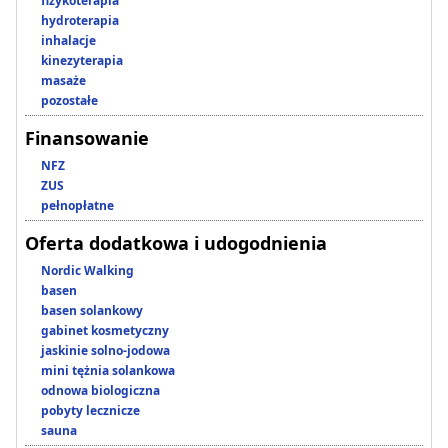
fizykoterapia
hydroterapia
inhalacje
kinezyterapia
masaże
pozostałe
Finansowanie
NFZ
ZUS
pełnopłatne
Oferta dodatkowa i udogodnienia
Nordic Walking
basen
basen solankowy
gabinet kosmetyczny
jaskinie solno-jodowa
mini tężnia solankowa
odnowa biologiczna
pobyty lecznicze
sauna