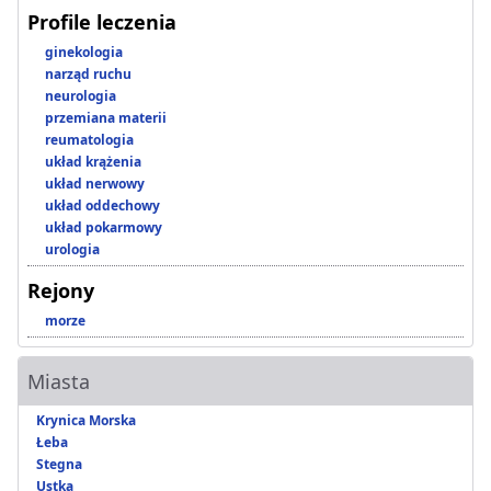
Profile leczenia
ginekologia
narząd ruchu
neurologia
przemiana materii
reumatologia
układ krążenia
układ nerwowy
układ oddechowy
układ pokarmowy
urologia
Rejony
morze
Miasta
Krynica Morska
Łeba
Stegna
Ustka