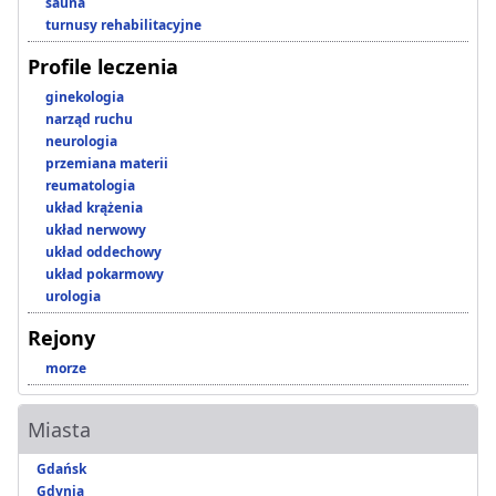
sauna
turnusy rehabilitacyjne
Profile leczenia
ginekologia
narząd ruchu
neurologia
przemiana materii
reumatologia
układ krążenia
układ nerwowy
układ oddechowy
układ pokarmowy
urologia
Rejony
morze
Miasta
Gdańsk
Gdynia