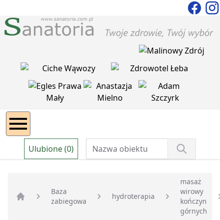
Ulubione (0)
masaż
Baza
wirowy
hydroterapia
zabiegowa
kończyn
Strona główna
górnych