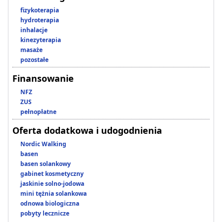
fizykoterapia
hydroterapia
inhalacje
kinezyterapia
masaże
pozostałe
Finansowanie
NFZ
ZUS
pełnopłatne
Oferta dodatkowa i udogodnienia
Nordic Walking
basen
basen solankowy
gabinet kosmetyczny
jaskinie solno-jodowa
mini tężnia solankowa
odnowa biologiczna
pobyty lecznicze