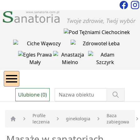
Ulubione (0)
Profile
Baza
ginekologia
leczenia
zabiegowa
Strona główna
Masaże w sanatoriach