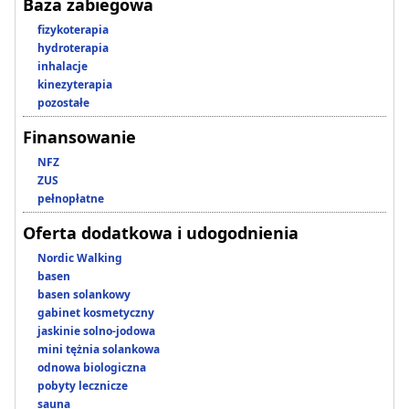
Baza zabiegowa
fizykoterapia
hydroterapia
inhalacje
kinezyterapia
pozostałe
Finansowanie
NFZ
ZUS
pełnopłatne
Oferta dodatkowa i udogodnienia
Nordic Walking
basen
basen solankowy
gabinet kosmetyczny
jaskinie solno-jodowa
mini tężnia solankowa
odnowa biologiczna
pobyty lecznicze
sauna