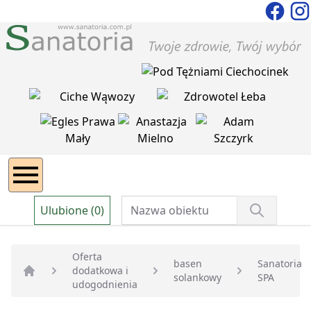
Ulubione (0)
Oferta
basen
Sanatoria
dodatkowa i
solankowy
SPA
Strona główna
udogodnienia