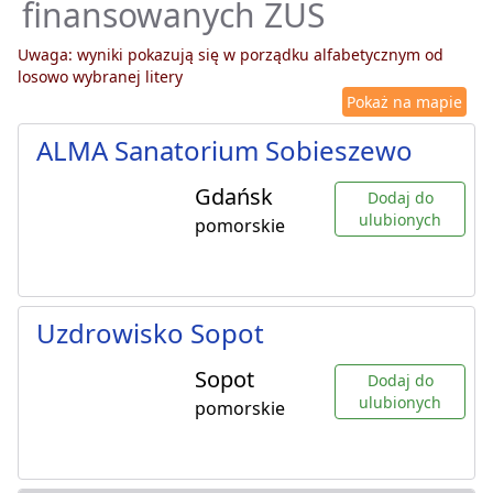
finansowanych ZUS
Uwaga: wyniki pokazują się w porządku alfabetycznym od
losowo wybranej litery
Pokaż na mapie
ALMA Sanatorium Sobieszewo
Gdańsk
Dodaj do
ulubionych
pomorskie
Uzdrowisko Sopot
Sopot
Dodaj do
ulubionych
pomorskie