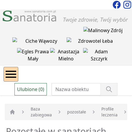
Ulubione (0)
Baza
Profile
pozostałe
zabiegowa
leczenia
Strona główna
Pozostałe w sanatoriach