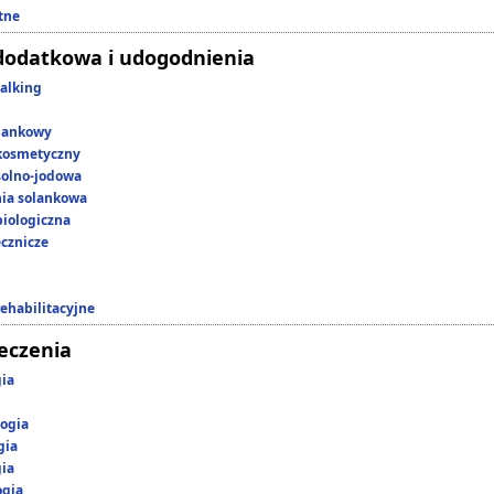
tne
dodatkowa i udogodnienia
alking
lankowy
kosmetyczny
 solno-jodowa
nia solankowa
iologiczna
ecznicze
rehabilitacyjne
leczenia
gia
ogia
gia
gia
ogia