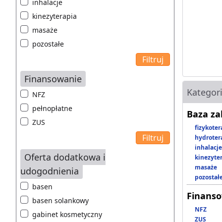
inhalacje
kinezyterapia
masaże
pozostałe
Finansowanie
Kategor
NFZ
pełnopłatne
Baza z
ZUS
fizykoter
hydroter
inhalacje
Oferta dodatkowa i
kinezyte
masaże
udogodnienia
pozostał
basen
Finans
basen solankowy
NFZ
gabinet kosmetyczny
ZUS