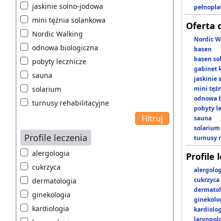
jaskinie solno-jodowa
pełnopła
mini tężnia solankowa
Oferta 
Nordic Walking
Nordic W
odnowa biologiczna
basen
basen so
pobyty lecznicze
gabinet 
sauna
jaskinie
solarium
mini tęż
odnowa b
turnusy rehabilitacyjne
pobyty l
sauna
solarium
Profile leczenia
turnusy 
alergologia
Profile 
cukrzyca
alergolo
cukrzyca
dermatologia
dermatol
ginekologia
ginekolo
kardiologia
kardiolo
laryngol