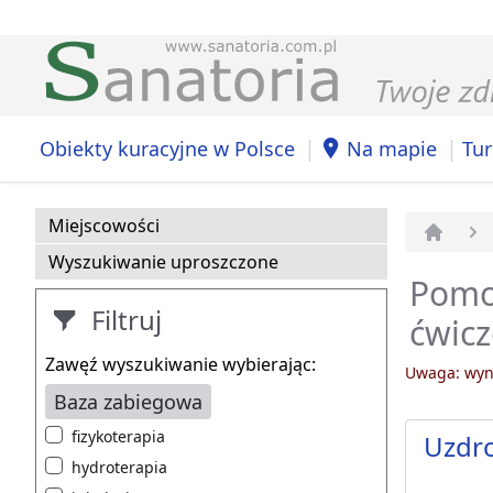
|
|
Obiekty kuracyjne w Polsce
Na mapie
Tur
Miejscowości
Strona 
Wyszukiwanie uproszczone
Pomor
Filtruj
ćwicz
Zawęź wyszukiwanie wybierając:
Uwaga: wyni
Baza zabiegowa
fizykoterapia
Uzdr
hydroterapia