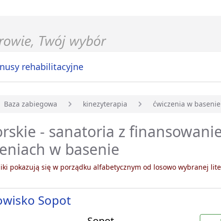
nusy rehabilitacyjne
Baza zabiegowa
kinezyterapia
ćwiczenia w basenie
główna
skie - sanatoria z finansowan
eniach w basenie
ki pokazują się w porządku alfabetycznym od losowo wybranej lite
owisko Sopot
Sopot