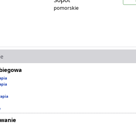
pomorskie
ie
abiegowa
apia
apia
rapia
e
owanie