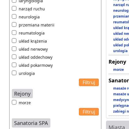
laryngologia
narząd r
narząd ruchu
neurolog
przemian
neurologia
reumatol
przemiana materii
układ kr
reumatologia
układ n
układ o
układ krążenia
układ p
układ nerwowy
urologia
układ oddechowy
Rejony
układ pokarmowy
morze
urologia
Sanator
masaże r
Rejony
masaże u
medycyna
morze
pielęgnac
zabiegi n
Sanatoria SPA
Miasta