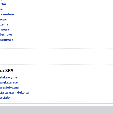
uchu
ia
a materii
ogia
ążenia
erwowy
ddechowy
okarmowy
ia SPA
elaksacyjne
piększające
 estetyczna
ja twarzy i dekoltu
a ciało