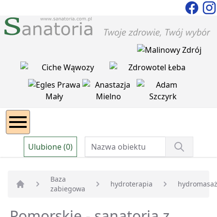
Ulubione (0)
Baza
hydroterapia
hydromasa
zabiegowa
Strona główna
Pomorskie - sanatoria z