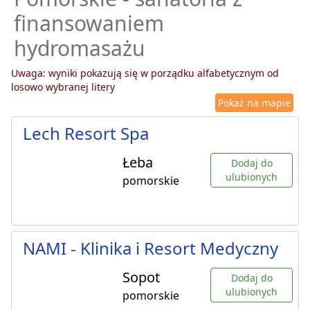
finansowaniem
hydromasażu
Uwaga: wyniki pokazują się w porządku alfabetycznym od
losowo wybranej litery
Pokaż na mapie
Lech Resort Spa
Łeba
Dodaj do
ulubionych
pomorskie
NAMI - Klinika i Resort Medyczny
Sopot
Dodaj do
ulubionych
pomorskie