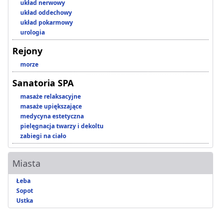
układ nerwowy
układ oddechowy
układ pokarmowy
urologia
Rejony
morze
Sanatoria SPA
masaże relaksacyjne
masaże upiększające
medycyna estetyczna
pielęgnacja twarzy i dekoltu
zabiegi na ciało
Miasta
Łeba
Sopot
Ustka