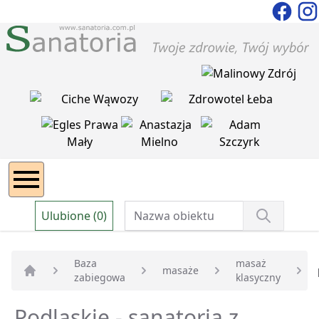
Ulubione (0)
Baza
masaż
masaże
zabiegowa
klasyczny
Strona główna
Podlaskie - sanatoria z