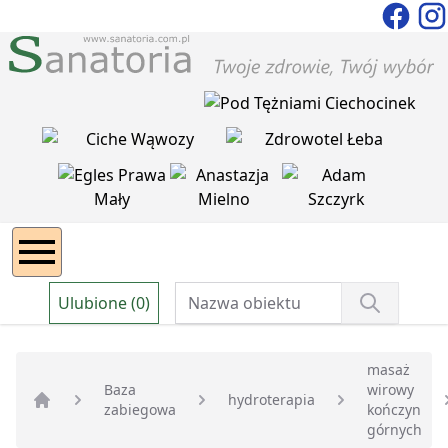
Ulubione (0)
masaż
Baza
wirowy
hydroterapia
zabiegowa
kończyn
Strona główna
górnych