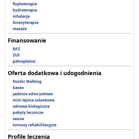
fizykoterapia
hydroterapia
inhalacje
kinezyterapia
masaże
Finansowanie
NFZ
ZUS
pełnopłatne
Oferta dodatkowa i udogodnienia
Nordic Walking
basen
jaskinie solno-jodowa
mini tężnia solankowa
odnowa biologiczna
pobyty lecznicze
sauna
turnusy rehabilitacyjne
Profile leczenia