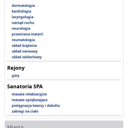
dermatologia
kardiologia
laryngologia
narząd ruchu
neurologia
przemiana materii
reumatologia
układ krążenia
układ nerwowy
układ oddechowy
Rejony
góry
Sanatoria SPA
masaże relaksacyjne
masaże upiększające
pielęgnacja twarzy i dekoltu
zabiegi na ciało
Miasta