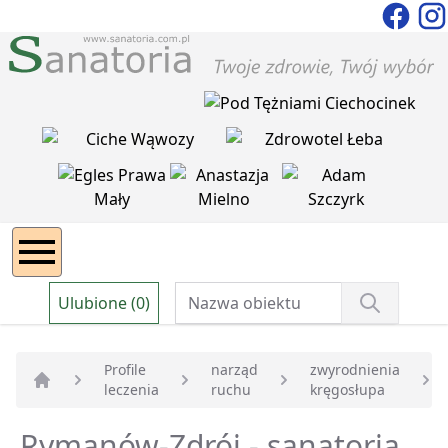
Ulubione (0)
Profile
narząd
zwyrodnienia
leczenia
ruchu
kręgosłupa
Strona główna
Rymanów-Zdrój - sanatoria