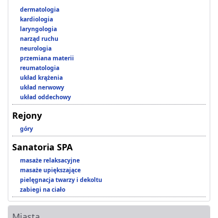
dermatologia
kardiologia
laryngologia
narząd ruchu
neurologia
przemiana materii
reumatologia
układ krążenia
układ nerwowy
układ oddechowy
Rejony
góry
Sanatoria SPA
masaże relaksacyjne
masaże upiększające
pielęgnacja twarzy i dekoltu
zabiegi na ciało
Miasta