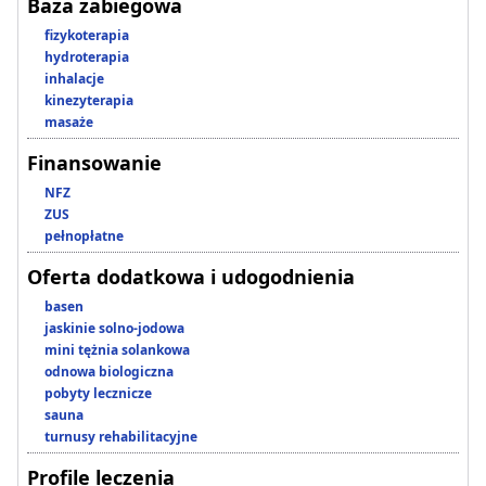
Baza zabiegowa
fizykoterapia
hydroterapia
inhalacje
kinezyterapia
masaże
Finansowanie
NFZ
ZUS
pełnopłatne
Oferta dodatkowa i udogodnienia
basen
jaskinie solno-jodowa
mini tężnia solankowa
odnowa biologiczna
pobyty lecznicze
sauna
turnusy rehabilitacyjne
Profile leczenia