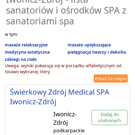
sanatoriów i ośrodków SPA z
sanatoriami spa
w tym:
masaże relaksacyjne
masaże upiększające
medycyna estetyczna
pielęgnacja twarzy i dekoltu
zabiegi na ciało
Uwaga: wyniki pokazują się w porządku alfabetycznym od
losowo wybranej litery
Pokaż na mapie
Świerkowy Zdrój Medical SPA
Iwonicz-Zdrój
Iwonicz-
Dodaj do
ulubionych
Zdrój
podkarpackie