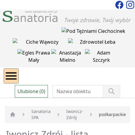
Ulubione (0)
Sanatoria
Iwonicz-
podkarpackie
SPA
Zdrój
Strona główna
Iwonicz-Zdrój - lista