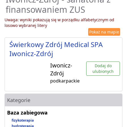
finansowaniem ZUS
Uwaga: wyniki pokazują się w porządku alfabetycznym od
losowo wybranej litery
Pokaż na mapie
Świerkowy Zdrój Medical SPA
Iwonicz-Zdrój
Iwonicz-
Dodaj do
ulubionych
Zdrój
podkarpackie
Kategorie
Baza zabiegowa
fizykoterapia
hydroterapia