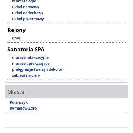
reumatologia
układ nerwowy
układ oddechowy
układ pokarmowy
Rejony
góry
Sanatoria SPA
masaże relaksacyjne
masaże upiększające
pielęgnacja twarzy i dekoltu
zabiegi na ciało
Miasta
Polańczyk
Rymanów-Zdrój