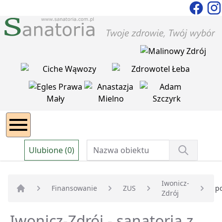
Ulubione (0)
Iwonicz-
Finansowanie
ZUS
p
Zdrój
Strona główna
Iwonicz-Zdrój - sanatoria z