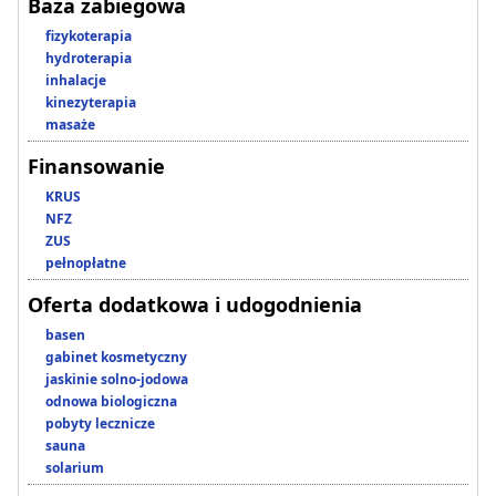
Baza zabiegowa
fizykoterapia
hydroterapia
inhalacje
kinezyterapia
masaże
Finansowanie
KRUS
NFZ
ZUS
pełnopłatne
Oferta dodatkowa i udogodnienia
basen
gabinet kosmetyczny
jaskinie solno-jodowa
odnowa biologiczna
pobyty lecznicze
sauna
solarium