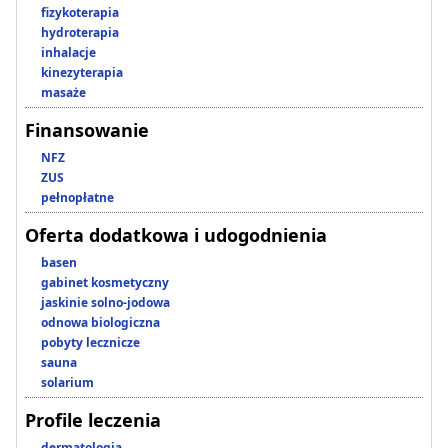
fizykoterapia
hydroterapia
inhalacje
kinezyterapia
masaże
Finansowanie
NFZ
ZUS
pełnopłatne
Oferta dodatkowa i udogodnienia
basen
gabinet kosmetyczny
jaskinie solno-jodowa
odnowa biologiczna
pobyty lecznicze
sauna
solarium
Profile leczenia
dermatologia