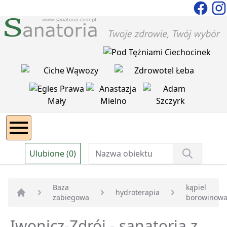
Ulubione (0)
Baza
kąpiel
hydroterapia
zabiegowa
borowinow
Strona główna
Iwonicz-Zdrój - sanatoria z