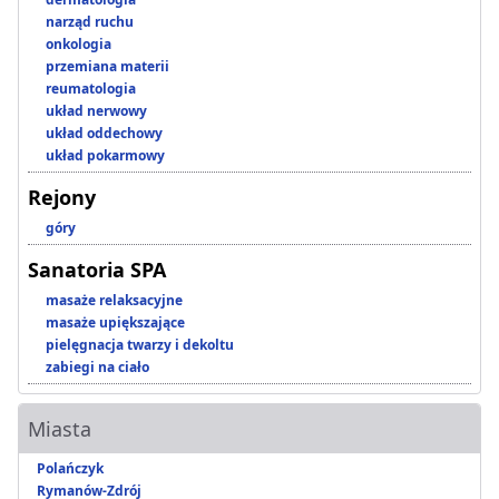
narząd ruchu
onkologia
przemiana materii
reumatologia
układ nerwowy
układ oddechowy
układ pokarmowy
Rejony
góry
Sanatoria SPA
masaże relaksacyjne
masaże upiększające
pielęgnacja twarzy i dekoltu
zabiegi na ciało
Miasta
Polańczyk
Rymanów-Zdrój