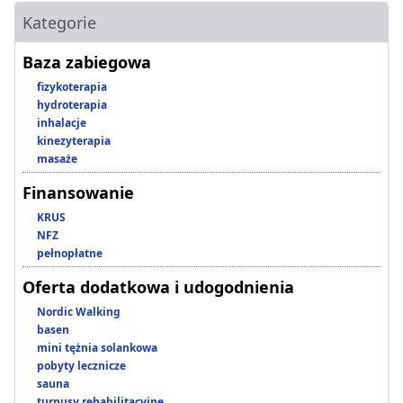
Kategorie
Baza zabiegowa
fizykoterapia
hydroterapia
inhalacje
kinezyterapia
masaże
Finansowanie
KRUS
NFZ
pełnopłatne
Oferta dodatkowa i udogodnienia
Nordic Walking
basen
mini tężnia solankowa
pobyty lecznicze
sauna
turnusy rehabilitacyjne