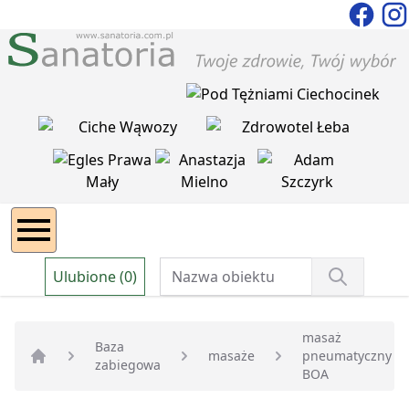
Ulubione (0)
masaż
Baza
masaże
pneumatyczny
zabiegowa
Strona główna
BOA