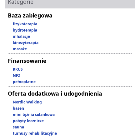
Kategorie
Baza zabiegowa
fizykoterapia
hydroterapia
inhalacje
kinezyterapia
masaże
Finansowanie
KRUS
NFZ
pełnopłatne
Oferta dodatkowa i udogodnienia
Nordic Walking
basen
mini tężnia solankowa
pobyty lecznicze
sauna
turnusy rehabilitacyjne