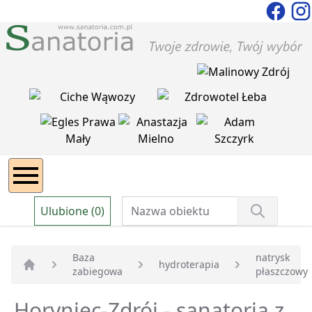
Ulubione (0)
Baza
natrysk
hydroterapia
zabiegowa
płaszczowy
Strona główna
Horyniec-Zdrój - sanatoria z