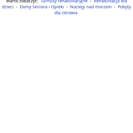
Warto zobaczyć:
Turnusy rehabilitacyjne
-
Rehabilitacja dla
dzieci
-
Domy Seniora i Opieki
-
Noclegi nad morzem
-
Pobyty
dla zdrowia