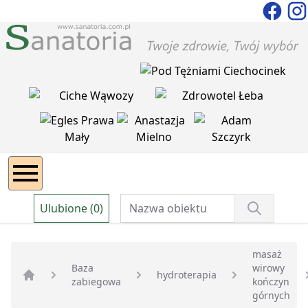
Ulubione (0)
masaż
Baza
wirowy
hydroterapia
zabiegowa
kończyn
Strona główna
górnych