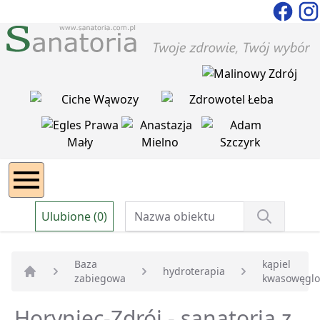
Ulubione (0)
Baza
kąpiel
hydroterapia
zabiegowa
kwasowęgl
Strona główna
Horyniec-Zdrój - sanatoria z