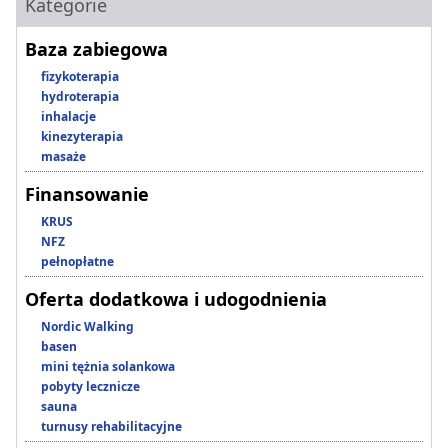
Kategorie
Baza zabiegowa
fizykoterapia
hydroterapia
inhalacje
kinezyterapia
masaże
Finansowanie
KRUS
NFZ
pełnopłatne
Oferta dodatkowa i udogodnienia
Nordic Walking
basen
mini tężnia solankowa
pobyty lecznicze
sauna
turnusy rehabilitacyjne