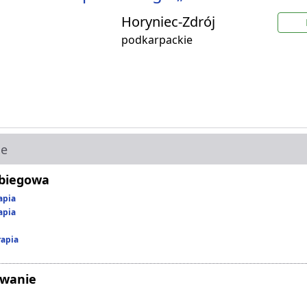
Horyniec-Zdrój
podkarpackie
ie
abiegowa
apia
apia
rapia
owanie