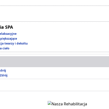
ia SPA
elaksacyjne
piększające
ja twarzy i dekoltu
a ciało
drój
Zdrój