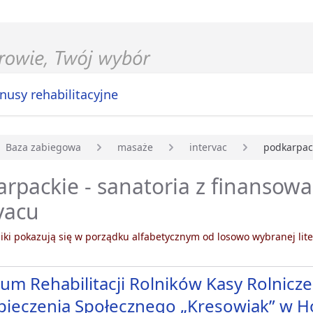
nusy rehabilitacyjne
Baza zabiegowa
masaże
intervac
podkarpac
główna
rpackie - sanatoria z finansow
vacu
ki pokazują się w porządku alfabetycznym od losowo wybranej lite
um Rehabilitacji Rolników Kasy Rolnicz
ieczenia Społecznego „Kresowiak” w H