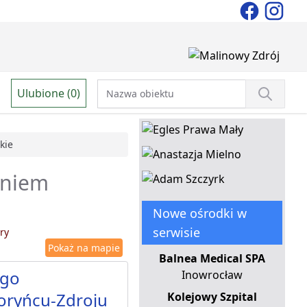
Ulubione (0)
kie
aniem
Nowe ośrodki w
serwisie
ry
Pokaż na mapie
Balnea Medical SPA
ego
Inowrocław
oryńcu-Zdroju
Kolejowy Szpital