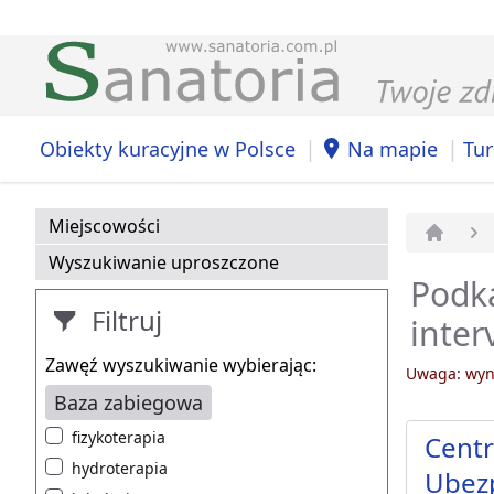
|
|
Obiekty kuracyjne w Polsce
Na mapie
Tur
Miejscowości
Strona 
Wyszukiwanie uproszczone
Podka
Filtruj
inter
Zawęź wyszukiwanie wybierając:
Uwaga: wyni
Baza zabiegowa
fizykoterapia
Centr
hydroterapia
Ubezp