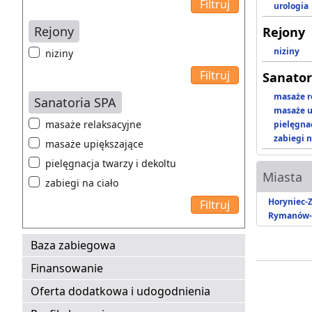
urologia
Rejony
Rejony
niziny
niziny
Sanator
masaże r
Sanatoria SPA
masaże u
masaże relaksacyjne
pielęgnac
zabiegi n
masaże upiększające
pielęgnacja twarzy i dekoltu
Miasta
zabiegi na ciało
Horyniec-Z
Rymanów-
Baza zabiegowa
Finansowanie
Oferta dodatkowa i udogodnienia