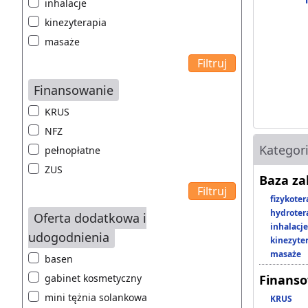
inhalacje
kinezyterapia
masaże
Finansowanie
KRUS
NFZ
Kategor
pełnopłatne
ZUS
Baza z
fizykoter
hydroter
Oferta dodatkowa i
inhalacje
udogodnienia
kinezyte
masaże
basen
gabinet kosmetyczny
Finans
mini tężnia solankowa
KRUS