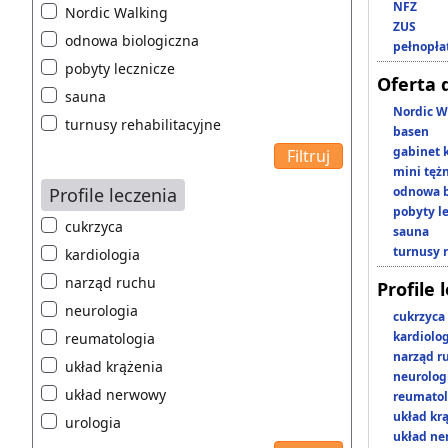
NFZ
Nordic Walking
ZUS
odnowa biologiczna
pełnopła
pobyty lecznicze
Oferta 
sauna
Nordic W
turnusy rehabilitacyjne
basen
gabinet 
mini tęż
Profile leczenia
odnowa b
pobyty l
cukrzyca
sauna
turnusy 
kardiologia
narząd ruchu
Profile 
neurologia
cukrzyca
kardiolo
reumatologia
narząd r
układ krążenia
neurolog
układ nerwowy
reumatol
układ kr
urologia
układ n