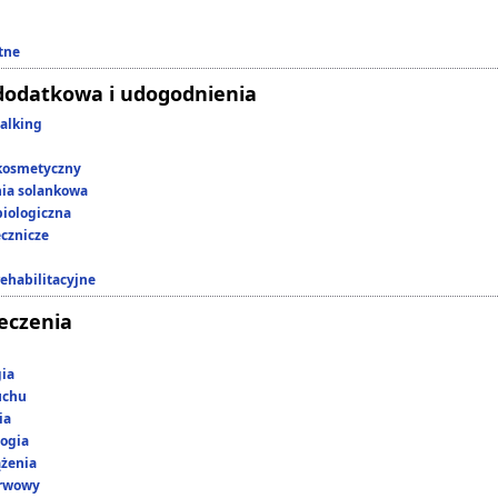
tne
dodatkowa i udogodnienia
alking
kosmetyczny
nia solankowa
iologiczna
ecznicze
rehabilitacyjne
leczenia
gia
uchu
ia
ogia
ążenia
erwowy