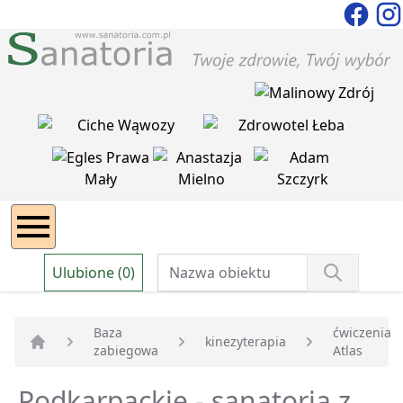
Ulubione (0)
Baza
ćwiczenia
kinezyterapia
zabiegowa
Atlas
Strona główna
Podkarpackie - sanatoria z