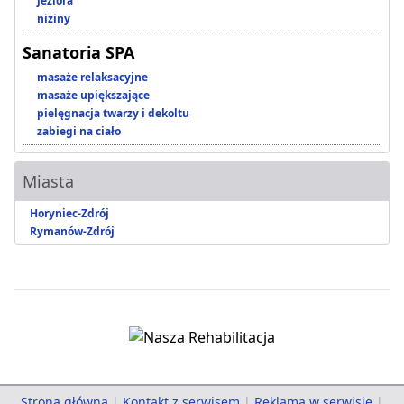
jeziora
niziny
Sanatoria SPA
masaże relaksacyjne
masaże upiększające
pielęgnacja twarzy i dekoltu
zabiegi na ciało
Miasta
Horyniec-Zdrój
Rymanów-Zdrój
Strona główna
|
Kontakt z serwisem
|
Reklama w serwisie
|