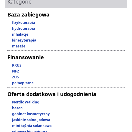
Kategorie
Baza zabiegowa
fizykoterapia
hydroterapia
inhalacje
kinezyterapia
masaże
Finansowanie
KRUS
NFZ
ZUS
pełnopłatne
Oferta dodatkowa i udogodnienia
Nordic Walking
basen
gabinet kosmetyczny
jaskinie solno-jodowa
mini tężnia solankowa
odnowa biologiczna