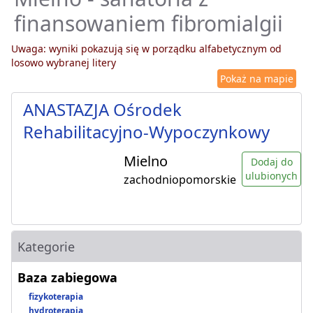
finansowaniem fibromialgii
Uwaga: wyniki pokazują się w porządku alfabetycznym od
losowo wybranej litery
Pokaż na mapie
ANASTAZJA Ośrodek
Rehabilitacyjno-Wypoczynkowy
Mielno
Dodaj do
ulubionych
zachodniopomorskie
Kategorie
Baza zabiegowa
fizykoterapia
hydroterapia