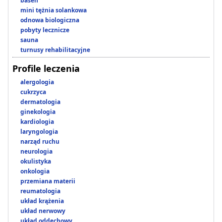
basen
mini tężnia solankowa
odnowa biologiczna
pobyty lecznicze
sauna
turnusy rehabilitacyjne
Profile leczenia
alergologia
cukrzyca
dermatologia
ginekologia
kardiologia
laryngologia
narząd ruchu
neurologia
okulistyka
onkologia
przemiana materii
reumatologia
układ krążenia
układ nerwowy
układ oddechowy