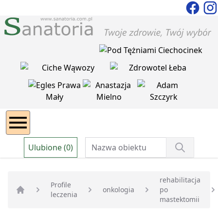
Ulubione (0)
rehabilitacja
Profile
onkologia
po
leczenia
Strona główna
mastektomii