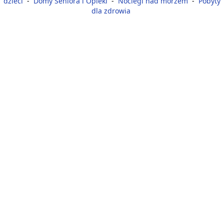
dzieci
-
Domy Seniora i Opieki
-
Noclegi nad morzem
-
Pobyty
dla zdrowia