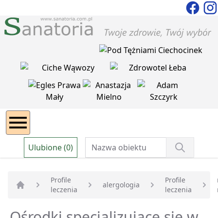
Ulubione (0)
Profile
Profile
alergologia
leczenia
leczenia
Strona główna
Ośrodki specjalizujące się w