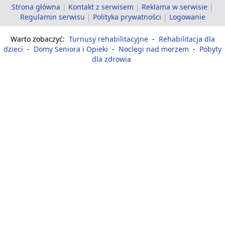
Strona główna
|
Kontakt z serwisem
|
Reklama w serwisie
|
Regulamin serwisu
|
Polityka prywatności
|
Logowanie
Warto zobaczyć:
Turnusy rehabilitacyjne
-
Rehabilitacja dla
dzieci
-
Domy Seniora i Opieki
-
Noclegi nad morzem
-
Pobyty
dla zdrowia