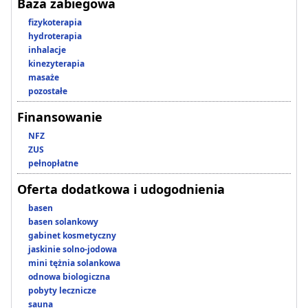
Baza zabiegowa
fizykoterapia
hydroterapia
inhalacje
kinezyterapia
masaże
pozostałe
Finansowanie
NFZ
ZUS
pełnopłatne
Oferta dodatkowa i udogodnienia
basen
basen solankowy
gabinet kosmetyczny
jaskinie solno-jodowa
mini tężnia solankowa
odnowa biologiczna
pobyty lecznicze
sauna