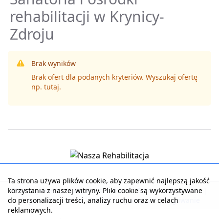
rehabilitacji w Krynicy-
Zdroju
Brak wyników
Brak ofert dla podanych kryteriów. Wyszukaj ofertę
np.
tutaj
.
Ta strona używa plików cookie, aby zapewnić najlepszą jakość
korzystania z naszej witryny. Pliki cookie są wykorzystywane
Strona główna
|
Kontakt z serwisem
|
Reklama w serwisie
|
do personalizacji treści, analizy ruchu oraz w celach
Regulamin serwisu
|
Polityka prywatności
|
Logowanie
reklamowych.