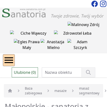
Ulubione (0)
Baza
masaż
masaże
zabiegowa
segmentowy
Strona główna
Małopolskie - sanatoria z