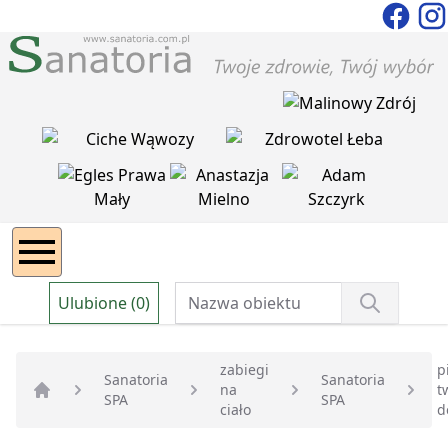
Ulubione (0)
zabiegi
p
Sanatoria
Sanatoria
na
t
SPA
SPA
Strona główna
ciało
d