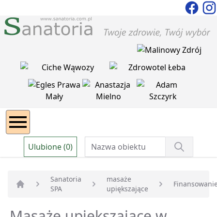
Ulubione (0)
Sanatoria
masaże
Finansowani
SPA
upiększające
Strona główna
Masaże upiększajace w