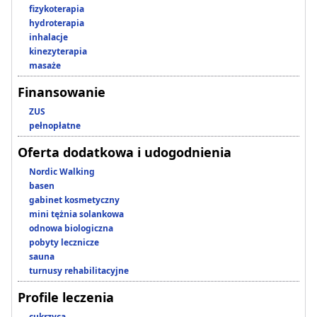
fizykoterapia
hydroterapia
inhalacje
kinezyterapia
masaże
Finansowanie
ZUS
pełnopłatne
Oferta dodatkowa i udogodnienia
Nordic Walking
basen
gabinet kosmetyczny
mini tężnia solankowa
odnowa biologiczna
pobyty lecznicze
sauna
turnusy rehabilitacyjne
Profile leczenia
cukrzyca