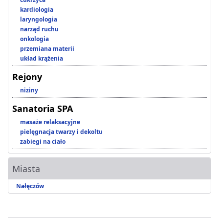
kardiologia
laryngologia
narząd ruchu
onkologia
przemiana materii
układ krążenia
Rejony
niziny
Sanatoria SPA
masaże relaksacyjne
pielęgnacja twarzy i dekoltu
zabiegi na ciało
Miasta
Nałęczów