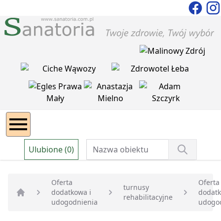
Ulubione (0)
Oferta
Oferta
turnusy
dodatkowa i
dodatk
rehabilitacyjne
Strona główna
udogodnienia
udogo