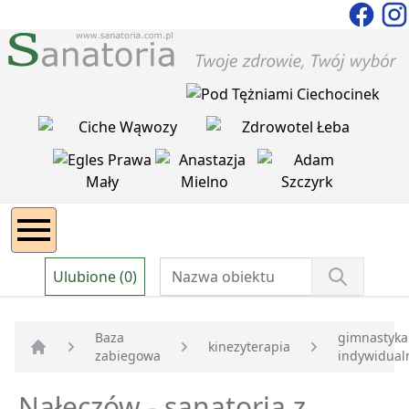
Ulubione (0)
Baza
gimnastyka
kinezyterapia
zabiegowa
indywidual
Strona główna
Nałęczów - sanatoria z