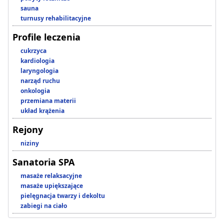
sauna
turnusy rehabilitacyjne
Profile leczenia
cukrzyca
kardiologia
laryngologia
narząd ruchu
onkologia
przemiana materii
układ krążenia
Rejony
niziny
Sanatoria SPA
masaże relaksacyjne
masaże upiększające
pielęgnacja twarzy i dekoltu
zabiegi na ciało