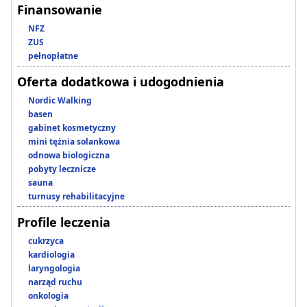
Finansowanie
NFZ
ZUS
pełnopłatne
Oferta dodatkowa i udogodnienia
Nordic Walking
basen
gabinet kosmetyczny
mini tężnia solankowa
odnowa biologiczna
pobyty lecznicze
sauna
turnusy rehabilitacyjne
Profile leczenia
cukrzyca
kardiologia
laryngologia
narząd ruchu
onkologia