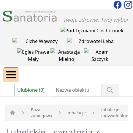
Ulubione (0)
Baza
inhalacje
inhalacje
zabiegowa
indywidualne
Strona główna
Lubelskie - sanatoria z