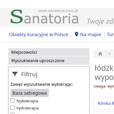
|
|
Obiekty kuracyjne w Polsce
Na mapie
Tur
Miejscowości
Strona 
Wyszukiwanie uproszczone
łódzk
Filtruj
wypoc
Zawęź wyszukiwanie wybierając:
Uwaga: wyni
Baza zabiegowa
fizykoterapia
Klinika 
hydroterapia