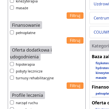
kinezyterapia
Uzdrowi
masaże
Centrum
Finansowanie
COLUMN
pełnopłatne
Kategor
Oferta dodatkowa i
Baza z
udogodnienia
fizykoter
hipoterapia
hydroter
pobyty lecznicze
kinezyte
turnusy rehabilitacyjne
masaże
Finans
pełnopła
Profile leczenia
Oferta 
narząd ruchu