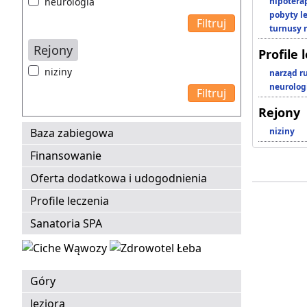
neurologia
hipotera
pobyty l
turnusy 
Rejony
Profile 
niziny
narząd r
neurolog
Rejony
Baza zabiegowa
niziny
Finansowanie
Oferta dodatkowa i udogodnienia
Profile leczenia
Sanatoria SPA
Góry
Jeziora