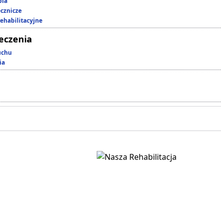
pia
ecznicze
rehabilitacyjne
leczenia
uchu
ia