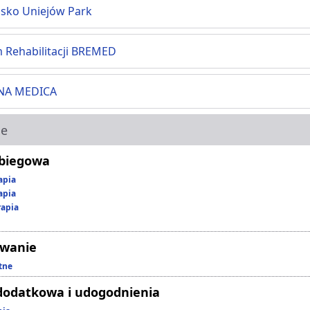
sko Uniejów Park
 Rehabilitacji BREMED
A MEDICA
ie
abiegowa
apia
apia
rapia
owanie
tne
dodatkowa i udogodnienia