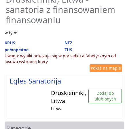
sanatoria z finansowaniem
finansowaniu
w tym:
KRUS
NFZ
pełnopłatne
ZUS
Uwaga: wyniki pokazują się w porządku alfabetycznym od
losowo wybranej litery
Pokaż na mapie
Egles Sanatorija
Druskienniki,
Dodaj do
ulubionych
Litwa
Litwa
Kategorie