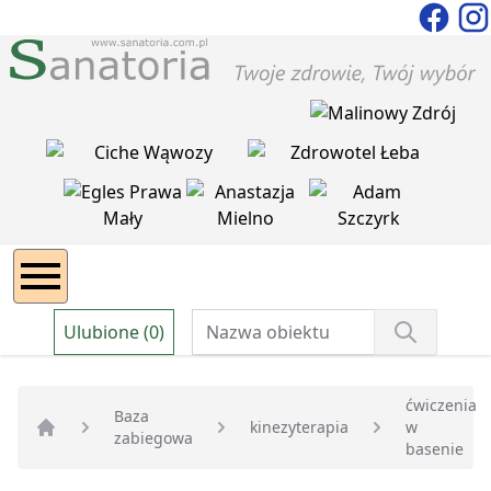
Ulubione (0)
ćwiczenia
Baza
kinezyterapia
w
zabiegowa
Strona główna
basenie