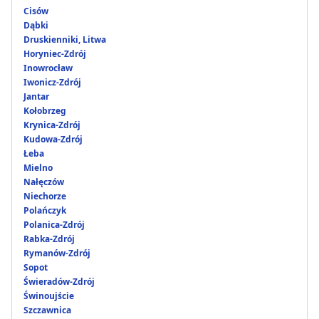
Cisów
Dąbki
Druskienniki, Litwa
Horyniec-Zdrój
Inowrocław
Iwonicz-Zdrój
Jantar
Kołobrzeg
Krynica-Zdrój
Kudowa-Zdrój
Łeba
Mielno
Nałęczów
Niechorze
Polańczyk
Polanica-Zdrój
Rabka-Zdrój
Rymanów-Zdrój
Sopot
Świeradów-Zdrój
Świnoujście
Szczawnica