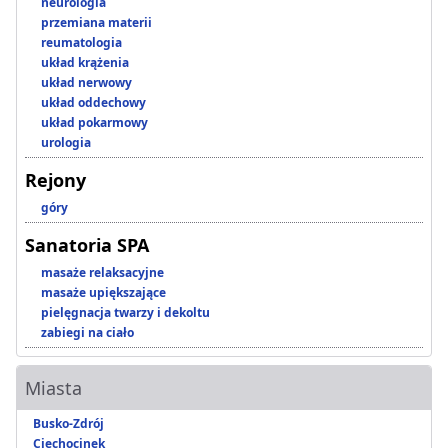
neurologia
przemiana materii
reumatologia
układ krążenia
układ nerwowy
układ oddechowy
układ pokarmowy
urologia
Rejony
góry
Sanatoria SPA
masaże relaksacyjne
masaże upiększające
pielęgnacja twarzy i dekoltu
zabiegi na ciało
Miasta
Busko-Zdrój
Ciechocinek