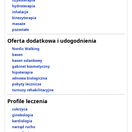
fizykoterapia
hydroterapia
inhalacje
kinezyterapia
masaże
pozostałe
Oferta dodatkowa i udogodnienia
Nordic Walking
basen
basen solankowy
gabinet kosmetyczny
hipoterapia
odnowa biologiczna
pobyty lecznicze
turnusy rehabilitacyjne
Profile leczenia
cukrzyca
ginekologia
kardiologia
narząd ruchu