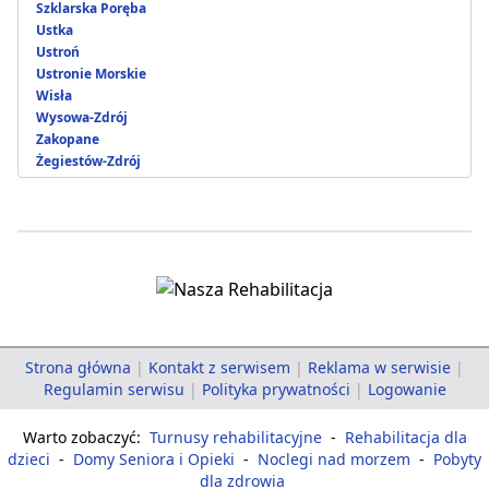
Szklarska Poręba
Ustka
Ustroń
Ustronie Morskie
Wisła
Wysowa-Zdrój
Zakopane
Żegiestów-Zdrój
Strona główna
|
Kontakt z serwisem
|
Reklama w serwisie
|
Regulamin serwisu
|
Polityka prywatności
|
Logowanie
Warto zobaczyć:
Turnusy rehabilitacyjne
-
Rehabilitacja dla
dzieci
-
Domy Seniora i Opieki
-
Noclegi nad morzem
-
Pobyty
dla zdrowia