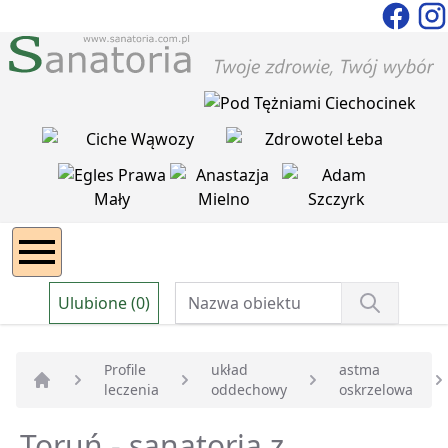
Ulubione (0)
Profile
układ
astma
leczenia
oddechowy
oskrzelowa
Strona główna
Toruń - sanatoria z