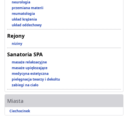
neurologia
przemiana materii
reumatologia
układ krążenia
układ oddechowy
Rejony
niziny
Sanatoria SPA
masaże relaksacyjne
masaże upiększające
medycyna estetyczna
pielęgnacja twarzy i dekoltu
zabiegi na ciało
Miasta
Ciechocinek