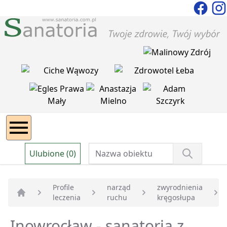
Ulubione (0)
Profile
narząd
zwyrodnienia
leczenia
ruchu
kręgosłupa
Strona główna
Inowrocław - sanatoria z