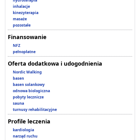
hydroterapia
inhalacje
kinezyterapia
masaże
pozostałe
Finansowanie
NFZ
pełnopłatne
Oferta dodatkowa i udogodnienia
Nordic Walking
basen
basen solankowy
odnowa biologiczna
pobyty lecznicze
sauna
turnusy rehabilitacyjne
Profile leczenia
kardiologia
narząd ruchu