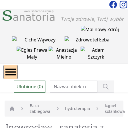
Ulubione (0)
Baza
kąpiel
hydroterapia
zabiegowa
solankowa
Strona główna
Inowrocław - sanatoria z