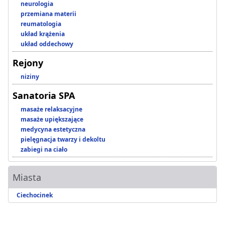
neurologia
przemiana materii
reumatologia
układ krążenia
układ oddechowy
Rejony
niziny
Sanatoria SPA
masaże relaksacyjne
masaże upiększające
medycyna estetyczna
pielęgnacja twarzy i dekoltu
zabiegi na ciało
Miasta
Ciechocinek