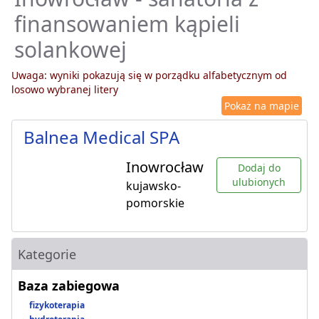
finansowaniem kąpieli
solankowej
Uwaga: wyniki pokazują się w porządku alfabetycznym od
losowo wybranej litery
Pokaż na mapie
Balnea Medical SPA
Inowrocław
Dodaj do
ulubionych
kujawsko-
pomorskie
Kategorie
Baza zabiegowa
fizykoterapia