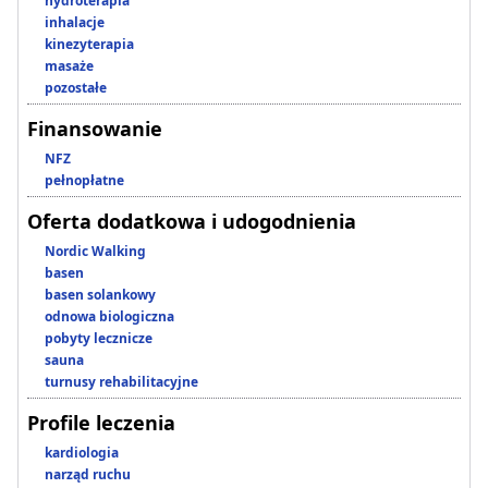
hydroterapia
inhalacje
kinezyterapia
masaże
pozostałe
Finansowanie
NFZ
pełnopłatne
Oferta dodatkowa i udogodnienia
Nordic Walking
basen
basen solankowy
odnowa biologiczna
pobyty lecznicze
sauna
turnusy rehabilitacyjne
Profile leczenia
kardiologia
narząd ruchu