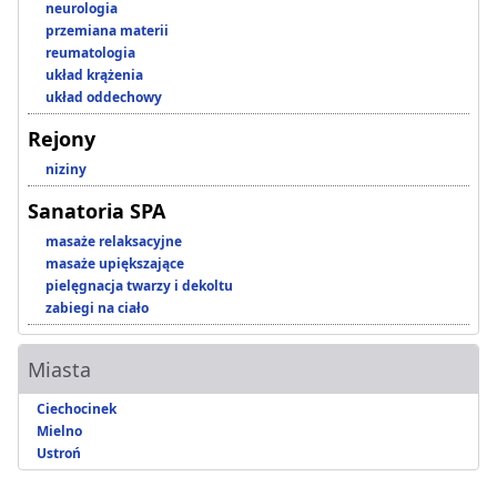
neurologia
przemiana materii
reumatologia
układ krążenia
układ oddechowy
Rejony
niziny
Sanatoria SPA
masaże relaksacyjne
masaże upiększające
pielęgnacja twarzy i dekoltu
zabiegi na ciało
Miasta
Ciechocinek
Mielno
Ustroń