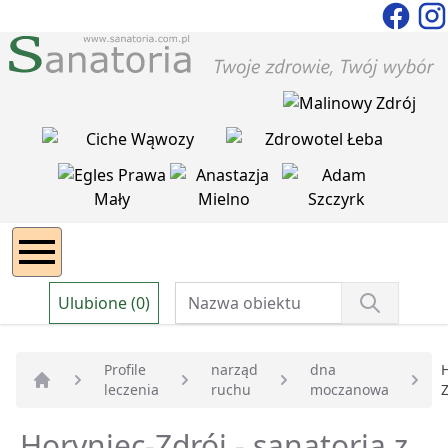
Ulubione (0)
Profile
narząd
dna
leczenia
ruchu
moczanowa
Z
Strona główna
Horyniec-Zdrój - sanatoria z