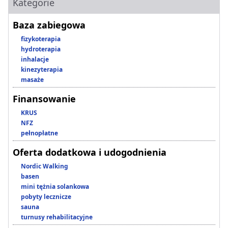
Kategorie
Baza zabiegowa
fizykoterapia
hydroterapia
inhalacje
kinezyterapia
masaże
Finansowanie
KRUS
NFZ
pełnopłatne
Oferta dodatkowa i udogodnienia
Nordic Walking
basen
mini tężnia solankowa
pobyty lecznicze
sauna
turnusy rehabilitacyjne