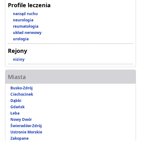
Profile leczenia
narząd ruchu
neurologia
reumatologia
układ nerwowy
urologia
Rejony
niziny
Miasta
Busko-Zdrój
Ciechocinek
Dąbki
Gdańsk
Łeba
Nowy Dwór
Świeradów-Zdrój
Ustronie Morskie
Zakopane