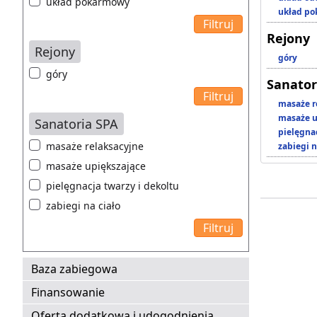
układ pokarmowy
układ p
Rejony
Rejony
góry
góry
Sanator
masaże r
masaże u
Sanatoria SPA
pielęgnac
masaże relaksacyjne
zabiegi n
masaże upiększające
pielęgnacja twarzy i dekoltu
zabiegi na ciało
Baza zabiegowa
Finansowanie
Oferta dodatkowa i udogodnienia