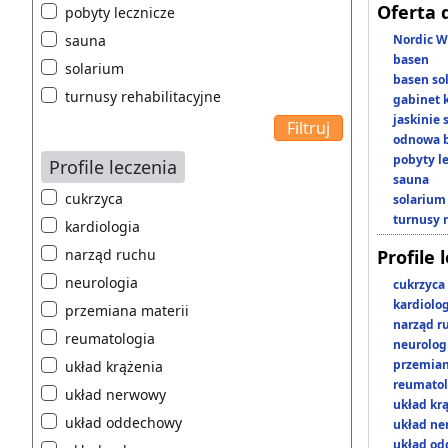
Oferta 
pobyty lecznicze
sauna
Nordic W
basen
solarium
basen so
turnusy rehabilitacyjne
gabinet 
jaskinie
odnowa b
pobyty l
Profile leczenia
sauna
cukrzyca
solarium
turnusy 
kardiologia
narząd ruchu
Profile 
neurologia
cukrzyca
kardiolo
przemiana materii
narząd r
reumatologia
neurolog
przemian
układ krążenia
reumatol
układ nerwowy
układ kr
układ oddechowy
układ n
układ o