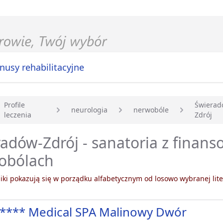
nusy rehabilitacyjne
Profile
Świerad
neurologia
nerwobóle
leczenia
Zdrój
główna
adów-Zdrój - sanatoria z finan
obólach
ki pokazują się w porządku alfabetycznym od losowo wybranej lite
**** Medical SPA Malinowy Dwór