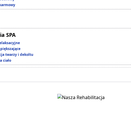
okarmowy
ia SPA
elaksacyjne
piększające
ja twarzy i dekoltu
a ciało