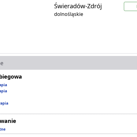
Świeradów-Zdrój
dolnośląskie
ie
abiegowa
apia
apia
rapia
owanie
tne