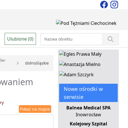
Ulubione (0)
ów-
dolnośląskie
sowaniem
Nowe ośrodki w
serwisie
ry
Balnea Medical SPA
Pokaż na mapie
Inowrocław
Kolejowy Szpital