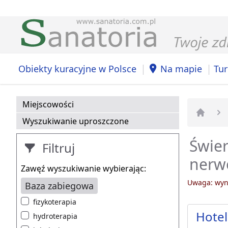
|
|
Obiekty kuracyjne w Polsce
Na mapie
Tur
Miejscowości
Wyszukiwanie uproszczone
Strona 
Świer
Filtruj
nerw
Zawęź wyszukiwanie wybierając:
Uwaga: wyni
Baza zabiegowa
fizykoterapia
Hotel
hydroterapia