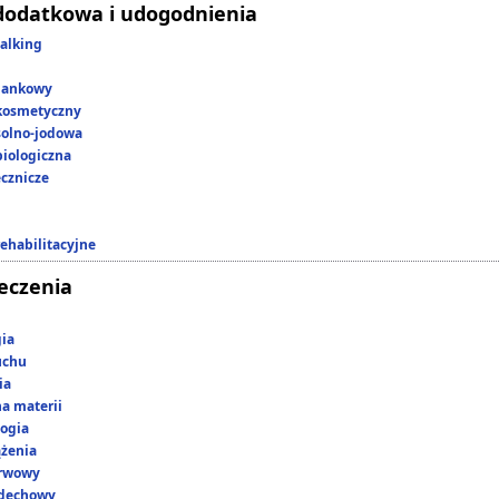
dodatkowa i udogodnienia
alking
lankowy
kosmetyczny
 solno-jodowa
iologiczna
ecznicze
rehabilitacyjne
leczenia
gia
uchu
ia
a materii
ogia
ążenia
erwowy
ddechowy