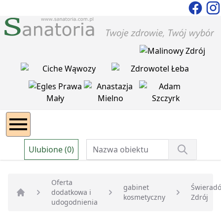
Ulubione (0)
Oferta
gabinet
Świerad
dodatkowa i
kosmetyczny
Zdrój
Strona główna
udogodnienia