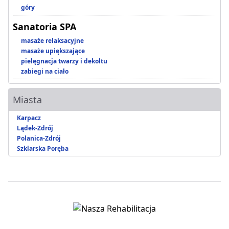
góry
Sanatoria SPA
masaże relaksacyjne
masaże upiększające
pielęgnacja twarzy i dekoltu
zabiegi na ciało
Miasta
Karpacz
Lądek-Zdrój
Polanica-Zdrój
Szklarska Poręba