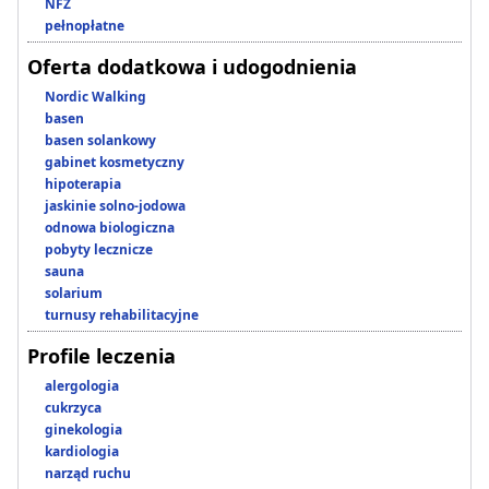
NFZ
pełnopłatne
Oferta dodatkowa i udogodnienia
Nordic Walking
basen
basen solankowy
gabinet kosmetyczny
hipoterapia
jaskinie solno-jodowa
odnowa biologiczna
pobyty lecznicze
sauna
solarium
turnusy rehabilitacyjne
Profile leczenia
alergologia
cukrzyca
ginekologia
kardiologia
narząd ruchu