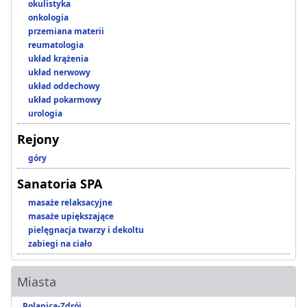
okulistyka
onkologia
przemiana materii
reumatologia
układ krążenia
układ nerwowy
układ oddechowy
układ pokarmowy
urologia
Rejony
góry
Sanatoria SPA
masaże relaksacyjne
masaże upiększające
pielęgnacja twarzy i dekoltu
zabiegi na ciało
Miasta
Polanica-Zdrój