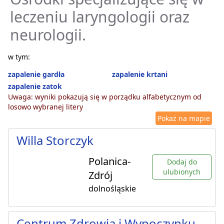
leczeniu laryngologii oraz
neurologii.
w tym:
zapalenie gardła
zapalenie krtani
zapalenie zatok
Uwaga: wyniki pokazują się w porządku alfabetycznym od
losowo wybranej litery
Pokaż na mapie
Willa Storczyk
Polanica-
Dodaj do
ulubionych
Zdrój
dolnośląskie
Centrum Zdrowia i Wypoczynku