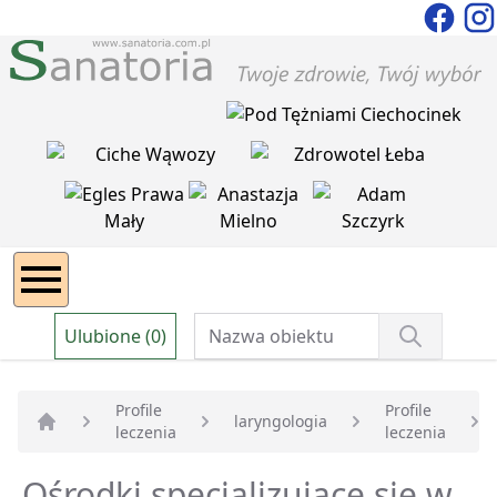
Ulubione (0)
Profile
Profile
laryngologia
leczenia
leczenia
Strona główna
Ośrodki specjalizujące się w