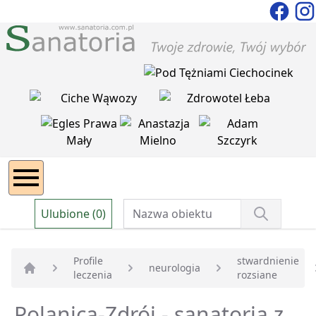
Ulubione (0)
Profile
stwardnienie
neurologia
leczenia
rozsiane
Strona główna
Polanica-Zdrój - sanatoria z