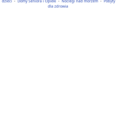
dzieci
-
Domy Seniora i Opieki
-
Noclegi nad morzem
-
Pobyty
dla zdrowia