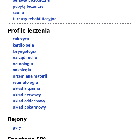
odnowa biologiczna
pobyty lecznicze
sauna
turnusy rehabilitacyjne
Profile leczenia
cukrzyca
kardiologia
laryngologia
narząd ruchu
neurologia
onkologia
przemiana materii
reumatologia
układ krążenia
układ nerwowy
układ oddechowy
układ pokarmowy
Rejony
góry