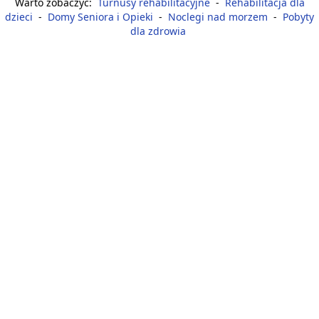
Warto zobaczyć:
Turnusy rehabilitacyjne
-
Rehabilitacja dla
dzieci
-
Domy Seniora i Opieki
-
Noclegi nad morzem
-
Pobyty
dla zdrowia