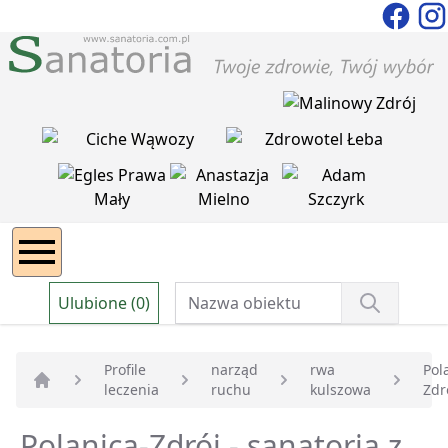
Ulubione (0)
Profile
narząd
rwa
Pol
leczenia
ruchu
kulszowa
Zdr
Strona główna
Polanica-Zdrój - sanatoria z