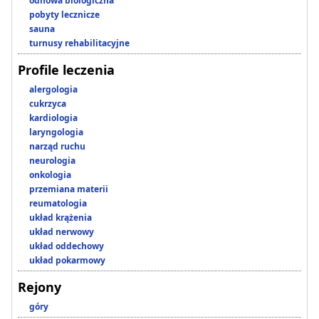
odnowa biologiczna
pobyty lecznicze
sauna
turnusy rehabilitacyjne
Profile leczenia
alergologia
cukrzyca
kardiologia
laryngologia
narząd ruchu
neurologia
onkologia
przemiana materii
reumatologia
układ krążenia
układ nerwowy
układ oddechowy
układ pokarmowy
Rejony
góry