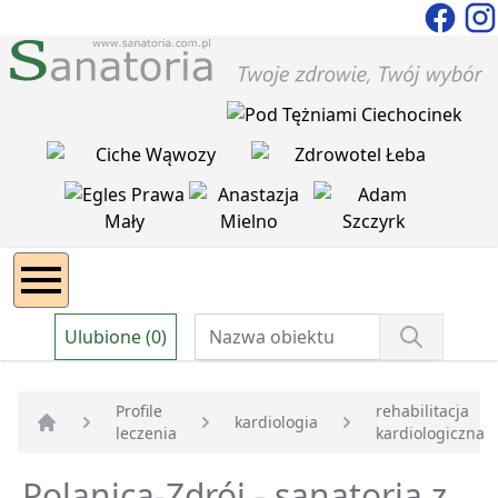
Ulubione (0)
Profile
rehabilitacja
kardiologia
leczenia
kardiologiczna
Strona główna
Polanica-Zdrój - sanatoria z