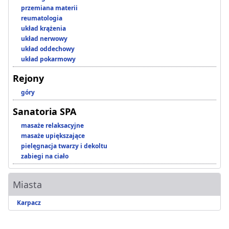
przemiana materii
reumatologia
układ krążenia
układ nerwowy
układ oddechowy
układ pokarmowy
Rejony
góry
Sanatoria SPA
masaże relaksacyjne
masaże upiększające
pielęgnacja twarzy i dekoltu
zabiegi na ciało
Miasta
Karpacz