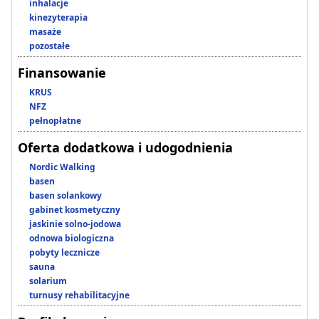
inhalacje
kinezyterapia
masaże
pozostałe
Finansowanie
KRUS
NFZ
pełnopłatne
Oferta dodatkowa i udogodnienia
Nordic Walking
basen
basen solankowy
gabinet kosmetyczny
jaskinie solno-jodowa
odnowa biologiczna
pobyty lecznicze
sauna
solarium
turnusy rehabilitacyjne