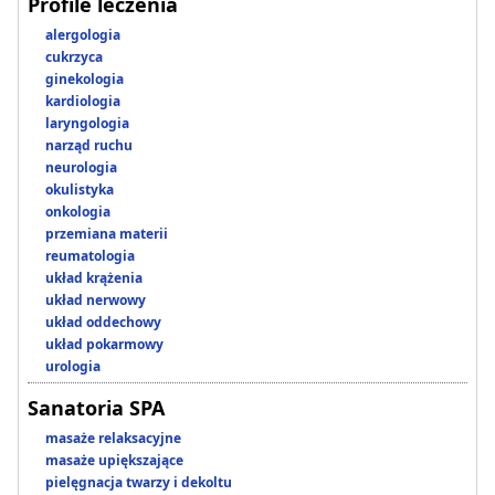
Profile leczenia
alergologia
cukrzyca
ginekologia
kardiologia
laryngologia
narząd ruchu
neurologia
okulistyka
onkologia
przemiana materii
reumatologia
układ krążenia
układ nerwowy
układ oddechowy
układ pokarmowy
urologia
Sanatoria SPA
masaże relaksacyjne
masaże upiększające
pielęgnacja twarzy i dekoltu